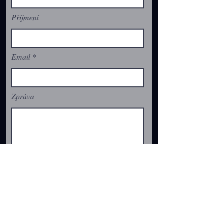
Příjmení
Email
Zpráva
Odeslat